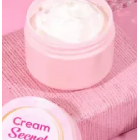
cream secret
كريم تفتيح مركز خاص لمنطقة الحساسه والوجه يحتوي على الفا
اربتين وخلاصات قويه وفيتامينات خاصه للبشره يعطي تفتيح ملحوظ
ومعالج للكلف واثار الحبوب ويعطي نظاره للبشره ( لايحتوي على
نسبة تقشير ) )50ml
KWD 10
Special instructions