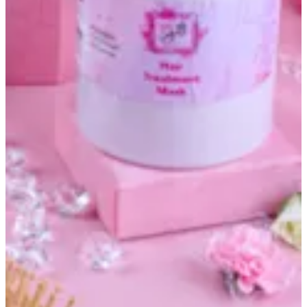
Hair mask
ماسك معالج لترطيب الشعر ومعالجة تقصف الشعر والتشابك
ويعطي نعومه ولمعه خياليه ،، يعطر الشعر يخليه فوااااح وثابت
يومين😻 ،، يستخدم قبل الشور بنص ساعه على شعر جاف او بعد
الشامبو ويترك خمس الى عشر دقائق ويغسل .
KWD 10
Special instructions