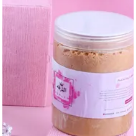
Altarfa soap
عباره عن صابون طبيعي بالاعشاب اسويه بنفسي من الصوديوم
وابشره بالاضافه الى احماض الفواكه تقشير سطح الجلد + خلاصات
قويه ومركزه للتفتيح القوي السريع + من اقوى منتجاتي تفتح البشره
من درجتين الى ثلاث وتشيل الحبوب واثارهم وتوحد اللون تخلي
الجسم صاافي ولون واحد بوقت قياسي وتخلي بالجلد لمعه نظاره
صحيه من كثر النظافه راح تغنيج عن كل الصابونيات الي
تستخدمينهم وتكرهين الشور بدونها وترغي حيل وريحته تهبل😻💗🔥