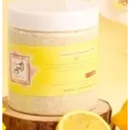
Creamy lemon scrub
سنفرة الليمون والكركم الكريميه مصنوعه من الحليب وعصير
الليمون الفريش والكركم العضوي تحتوي على خلاصات مركزه
واحماض الفواكه لتقشير سطح الجلد بشكل خفيف وتعمل على تفتيح
البشره بشكل ملحوظ وتوحيد اللون ومعالجة الاسمرار طريقة
الاستخدام : تستخدم على بشره جافه ك ماسك لمدة ١٠ دقائق او
على بشره رطبه وتترك ٥ الى ١٠ دقائق ثم تغسل .
KWD 10