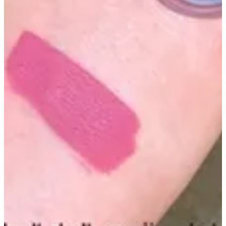
بيري
5 د.ك
تعليمات خاصة