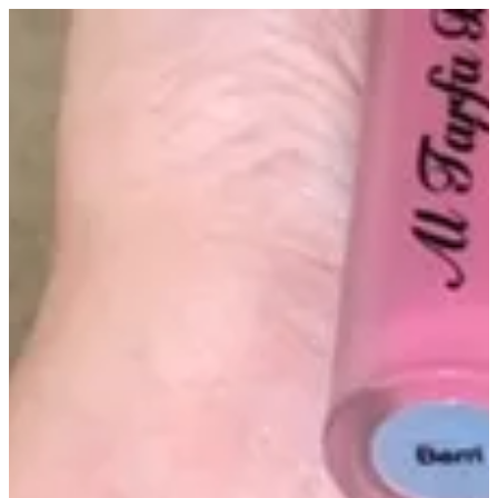
بيري | 💗 الترفا بيــوتي💗
EN
تسجيل الدخول
EN