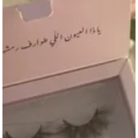
برنسس
2 د.ك
تعليمات خاصة