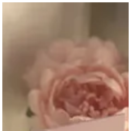
برنسس | 💗 الترفا بيــوتي💗
EN
تسجيل الدخول
EN