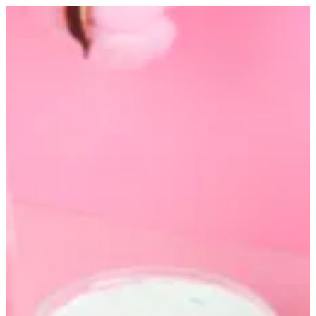
كريم العروسه | 💗 الترفا بيــوتي💗
EN
تسجيل الدخول
EN