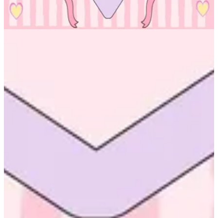
96551534604
تواصل مع الفرع