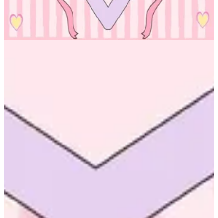
96551534604
تواصل مع الفرع